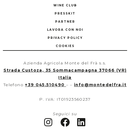
WINE CLUB
PRESSKIT
PARTNER
LAVORA CON NOI
PRIVACY POLICY
COOKIES
Azienda Agricola Monte del Frà s.s.
Strada Custoza, 35 Sommacampagna 37066 (VR)
Italia
Telefono
+39 045.510490
– –
info
@
montedelfra.it
P. IVA: IT01923560237
Seguici su