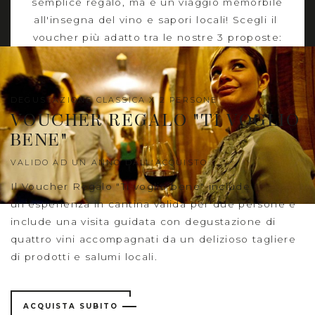
semplice regalo, ma è un viaggio memorbile
all'insegna del vino e sapori locali! Scegli il
voucher più adatto tra le nostre 3 proposte:
DEGUSTAZIONE CLASSICA X 2 PERSONE
VOUCHER REGALO "TI VOGLIO
BENE"
VALIDO AD UN ANNO DALL'ACQUISTO
Il Voucher Regalo "Ti voglio bene" include
un'esperienza in cantina valida per due persone e
include una visita guidata con degustazione di
quattro vini accompagnati da un delizioso tagliere
di prodotti e salumi locali.
ACQUISTA SUBITO