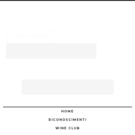
Numerosi ed esclusivi vantaggi ti aspettano ...
ISCRIVITI SUBITO
HOME
RICONOSCIMENTI
WINE CLUB