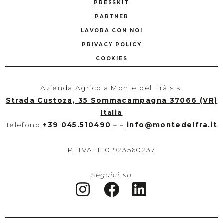
PRESSKIT
PARTNER
LAVORA CON NOI
PRIVACY POLICY
COOKIES
Azienda Agricola Monte del Frà s.s.
Strada Custoza, 35 Sommacampagna 37066 (VR)
Italia
Telefono
+39 045.510490
– –
info
@
montedelfra.it
P. IVA: IT01923560237
Seguici su