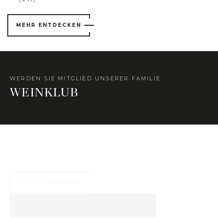
MEHR ENTDECKEN
WERDEN SIE MITGLIED UNSERER FAMILIE
WEINKLUB
Zahlreiche exklusive Vorteile warten auf Sie ...
JETZT ANMELDEN