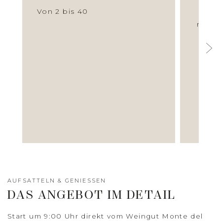
Von 2 bis 40
Bis z
mit v
Fal
Akti
Rüc
AUFSATTELN & GENIESSEN
DAS ANGEBOT IM DETAIL
Start um 9:00 Uhr direkt vom Weingut Monte del