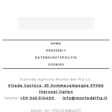
HOME
PRESSEKIT
DATENSCHUTZPOLITIK
COOKIES
Azienda Agricola Monte del Frà s.s.
Strada Custoza, 35 Sommacampagna 37066
(Verona) Italien
Telefon
+39 045.510490
– –
info
@
montedelfra.it
MwSt. Nr: IT01923560237