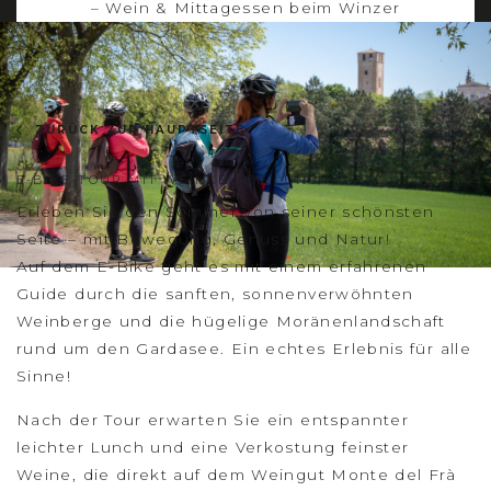
– Wein & Mittagessen beim Winzer
ZURÜCK ZUR HAUPTSEITE
E-BIKE-TOUR MIT WEINKELLER-LUNCH
Erleben Sie den Sommer von seiner schönsten
Seite – mit Bewegung, Genuss und Natur!
Auf dem E-Bike geht es mit einem erfahrenen
Guide durch die sanften, sonnenverwöhnten
Weinberge und die hügelige Moränenlandschaft
rund um den Gardasee. Ein echtes Erlebnis für alle
Sinne!
Nach der Tour erwarten Sie ein entspannter
leichter Lunch und eine Verkostung feinster
Weine, die direkt auf dem Weingut Monte del Frà