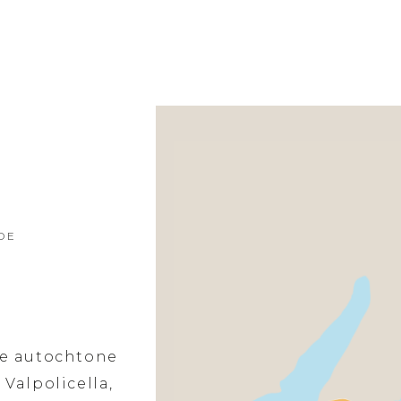
DE
ge autochtone
 Valpolicella,