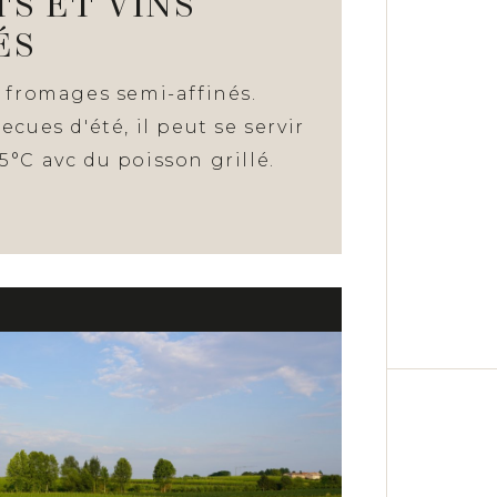
S ET VINS
ÉS
t fromages semi-affinés.
cues d'été, il peut se servir
°C avc du poisson grillé.