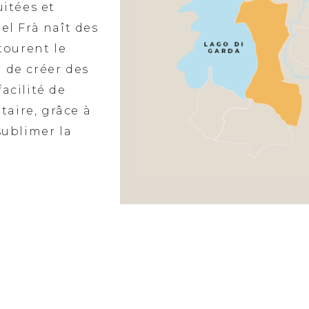
uitées et
el Frà naît des
tourent le
 de créer des
acilité de
aire, grâce à
sublimer la