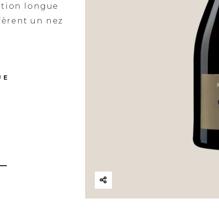
ation longue
nfèrent un nez
UE