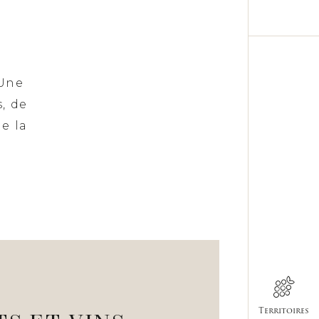
 Une
, de
e la
Territoires