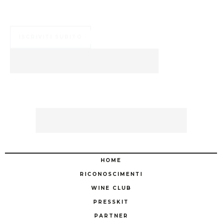
Numerosi ed esclusivi vantaggi ti aspettano ...
ISCRIVITI SUBITO
HOME
RICONOSCIMENTI
WINE CLUB
PRESSKIT
PARTNER