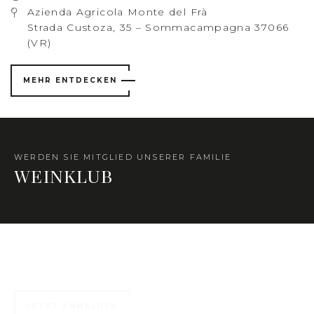
Azienda Agricola Monte del Frà
Strada Custoza, 35 – Sommacampagna 37066
(VR)
MEHR ENTDECKEN
WERDEN SIE MITGLIED UNSERER FAMILIE
WEINKLUB
Zahlreiche exklusive Vorteile warten auf Sie ...
JETZT ANMELDEN