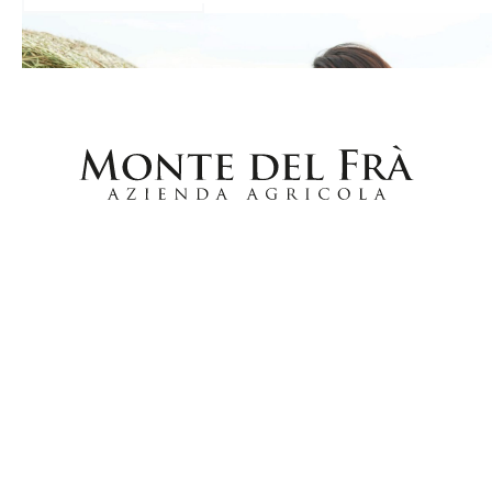
HOME
PRESSEKIT
DATENSCHUTZPOLITIK
COOKIES
Azienda Agricola Monte del Frà s.s.
Strada Custoza, 35 Sommacampagna 37066
(Verona) Italien