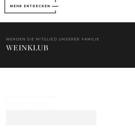
MEHR ENTDECKEN
WERDEN SIE MITGLIED UNSERER FAMILIE
WEINKLUB
Zahlreiche exklusive Vorteile warten auf Sie ...
JETZT ANMELDEN