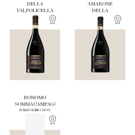
DELLA
AMARONE
VALPOLICELLA
DELLA
CLASSICO
VALPOLICELLA
DOCG
CLASSICO
TENUTA LENA DI
DOCG
MEZZO
SCARNOCCHIO
TENUTA LENA DI
MEZZO
BONOMO
SOMMACAMPAGNA
BARDOLINO DOC