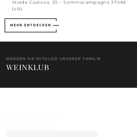
Strada Custoza, 35 – Sommacampagna 37066
(VR)
MEHR ENTDECKEN
WERDEN SIE MITGLIED UNSERER FAMILIE
WEINKLUB
Zahlreiche exklusive Vorteile warten auf Sie ...
JETZT ANMELDEN