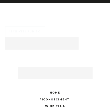
Numerosi ed esclusivi vantaggi ti aspettano ...
ISCRIVITI SUBITO
HOME
RICONOSCIMENTI
WINE CLUB