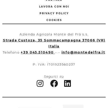
LAVORA CON NOI
PRIVACY POLICY
COOKIES
Azienda Agricola Monte del Frà s.s.
Strada Custoza, 35 Sommacampagna 37066 (VR)
Italia
Telefono
+39 045.510490
– –
info
@
montedelfra.it
P. IVA: IT01923560237
Seguici su