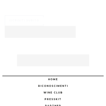
Numerosi ed esclusivi vantaggi ti aspettano ...
ISCRIVITI SUBITO
HOME
RICONOSCIMENTI
WINE CLUB
PRESSKIT
PARTNER